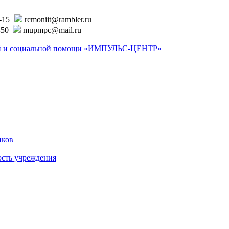
6-15
rcmoniit@rambler.ru
-50
mupmpc@mail.ru
ской и социальной помощи «ИМПУЛЬС-ЦЕНТР»
иков
ость учреждения