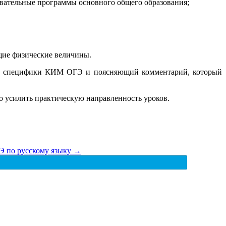
вательные программы основного общего образования;
ющие физические величины.
том специфики КИМ ОГЭ и поясняющий комментарий, который
о усилить практическую направленность уроков.
ГЭ по русскому языку
→