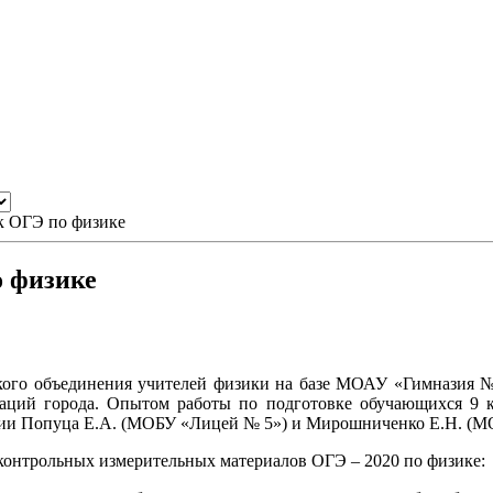
к ОГЭ по физике
о физике
ского объединения учителей физики на базе МОАУ «Гимназия 
заций города. Опытом работы по подготовке обучающихся 9 кл
ии Попуца Е.А.
(МОБУ «Лицей № 5») и Мирошниченко Е.Н. (М
контрольных измерительных материалов ОГЭ – 2020 по физике: