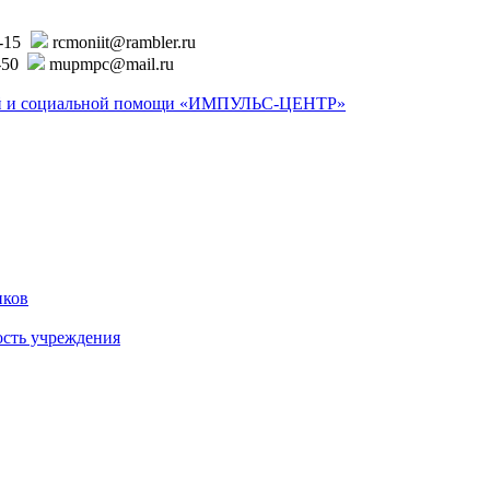
6-15
rcmoniit@rambler.ru
-50
mupmpc@mail.ru
ской и социальной помощи «ИМПУЛЬС-ЦЕНТР»
иков
ость учреждения