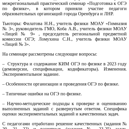
межрегиональный практический семинар «Подготовка к ОГЭ
по физике», в котором приняли участие педагоги
образовательных организаций города Оренбурга и ЛНР.
Тьюторы: Филатова Н.Н., учитель физики МОАУ «Гимназия
№ 3», руководитель ГМО, Коба А.В., учитель физики МОАУ
«Лицей № 9» , председатель региональной предметной
комиссии ОГЭ;
Ломухина С.Н., учитель физики МОАУ
«Лицей № 3».
На семинаре рассмотрены следующие вопросы:
– Структура и содержание КИМ ОГЭ по физике в 2023 году
(демоверсии, спецификации, кодификаторы). Изменения.
Экспериментальное задание.
– Особенности организации и проведения ОГЭ по физике.
– Типичные ошибки на ОГЭ по физике.
– Научно-методические подходы к проверке и оцениванию
выполненных заданий с развернутым ответом. Специфика
оценки экспериментальных заданий и качественных задач.
С педагогами отработано решение качественных (задания №
20, 21, 22) и расчетных (задания № 23-25) задач,