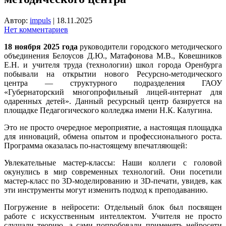
Автор:
impuls
|
18.11.2025
Нет комментариев
18 ноября 2025 года
руководители городского методического
объединения Белоусов Д.Ю., Матафонова М.В., Ковешников
Е.Н. и учителя труда (технологии) школ города Оренбурга
побывали на открытии нового Ресурсно-методического
центра — структурного подразделения ГАОУ
«Губернаторский многопрофильный лицей-интернат для
одаренных детей».
Данный ресурсный центр базируется на
площадке Педагогического колледжа имени Н.К. Калугина.
Это не просто очередное мероприятие, а настоящая площадка
для инноваций, обмена опытом и профессионального роста.
Программа оказалась по-настоящему впечатляющей:
Увлекательные мастер-классы: Наши коллеги с головой
окунулись в мир современных технологий. Они посетили
мастер-класс по 3D-моделированию и 3D-печати, увидев, как
эти инструменты могут изменить подход к преподаванию.
Погружение в нейросети: Отдельный блок был посвящен
работе с искусственным интеллектом. Учителя не просто
слушали теорию, а сами попробовали применять нейросети