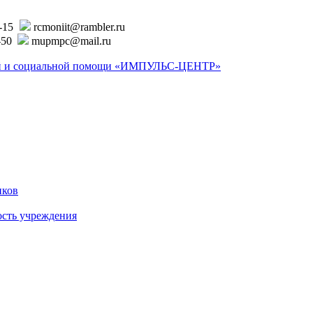
6-15
rcmoniit@rambler.ru
-50
mupmpc@mail.ru
ской и социальной помощи «ИМПУЛЬС-ЦЕНТР»
иков
ость учреждения