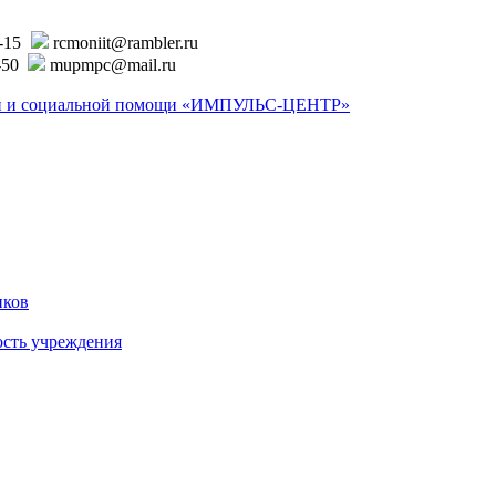
6-15
rcmoniit@rambler.ru
-50
mupmpc@mail.ru
ской и социальной помощи «ИМПУЛЬС-ЦЕНТР»
иков
ость учреждения