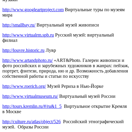
http://www.googleartproject.com
Виртуальные туры по музеям
мира
http://smallbay.ru/
Виртуальный музей живописи
http://www.virtualrm.spb.ru
Русский музей: виртуальный
филиал
http://louvre.historic.ru
Лувр
http://www.artandphoto.ru/
«ART&Photo. Галереи живописи и
фото российских и зарубежных художников в жанрах: пейзаж,
портрет, фэнтези, природа, ню и др. Возможность добавления
собственной работы и статьи по искусству
http://www.roerich.org/
Музей Рериха в Нью-Йорке
http://www.virtualmuseum.ru/
Виртуальный музей России
http://tours.kremlin.ru/#/ru&1_5
Виртуальное открытие Кремля
в Москве
http://culture.ru/atlas/object/526
Российский этнографический
музей. Образы России