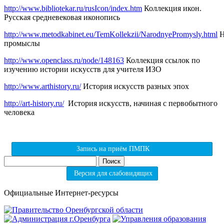
http://www.bibliotekar.ru/rusIcon/index.htm
Коллекция икон.
Русская средневековая иконопись
http://www.metodkabinet.eu/TemKollekzii/NarodnyePromysly.html
Н
промыслы
http://www.openclass.ru/node/148163
Коллекция ссылок по
изучению истории искусств для учителя ИЗО
http://www.arthistory.ru/
История искусств разных эпох
http://art-history.ru/
История искусств, начиная с первобытного
человека
Запись на приём ПМПК
Найти:
Версия для слабовидящих
Официальные Интернет-ресурсы