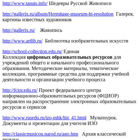
http://www.tanais.info/
Шедевры Русской Живописи
http://gallerix.ru/album/Hermitage-museum-hi-resolution
Галерея,
картины известных художников
http://gallerix.ru/
Живопись
http://www.artlib.ru/
Библиотека изобразительных искусств
http://school-collection.edu.ru/
Единая
Коллекция
цифровых
образовательных
ресурсов
для
учреждений общего и начального профессионального
образования. Методические материалы, тематические
коллекции, программные средства для поддержки учебной
деятельности и организации учебного процесса
http://fcior.edu.ru/
Проект федерального центра
информационно-образовательных ресурсов (ФЦИОР)
направлен на распространение электронных образовательных
ресурсов и сервисов
http://www.rusedu.ru/izo-mhk/list_41.html
Мультиурок.
Документы и презентации для учителя ИЗО
http://classicmusicon.narod.ru/ago.htm
Архив классической
музыки