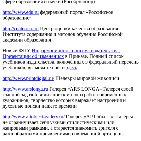
сфере образования и науки (Рособрнадзор)
http://www.edu.ru
федеральный портал «Российское
образование»
http://centeroko.ru
Центр оценки качества образования
Института содержания и методов обучения Российской
академии образования
Новый ФПУ.
Информационного письма издательства
,
Презентации об изменениях
в Приказе. Полный список
учебников издательства, включённых в федеральный перечень
учебников, вы можете найти
здесь
.
http://www.printdigital.ru/
Шедевры мировой живописи
http://www.arslonga.ru
Галерея «ARS LONGA» Галерея своей
главной задачей видит поиск и показ работ современных
художников, творчество которых выражает настроения и
духовные поиски нашего времени
http://www.artobject-gallery.ru/
Галерея «АРТ.объект». Галерея
не ограничивает себя узкими стилистическими или
жанровыми рамками, а старается знакомить зрителя с
разнообразными проявлениями современной арт-сцены