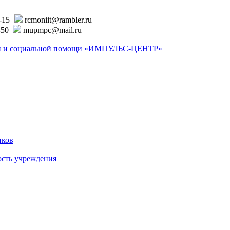
6-15
rcmoniit@rambler.ru
-50
mupmpc@mail.ru
ской и социальной помощи «ИМПУЛЬС-ЦЕНТР»
иков
ость учреждения