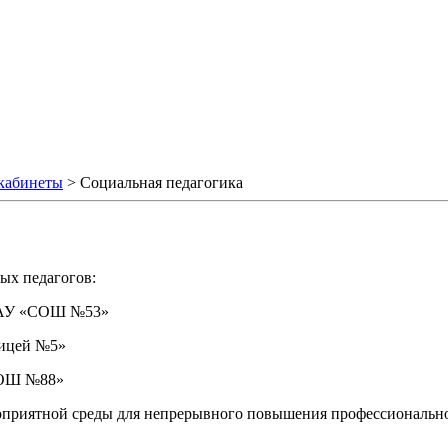
кабинеты
>
Социальная педагогика
ых педагогов:
МОАУ «СОШ №53»
Лицей №5»
СОШ №88»
гоприятной среды для непрерывного повышения профессиональн