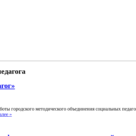
педагога
агог»
боты городского методического объединения социальных педагог
алее »