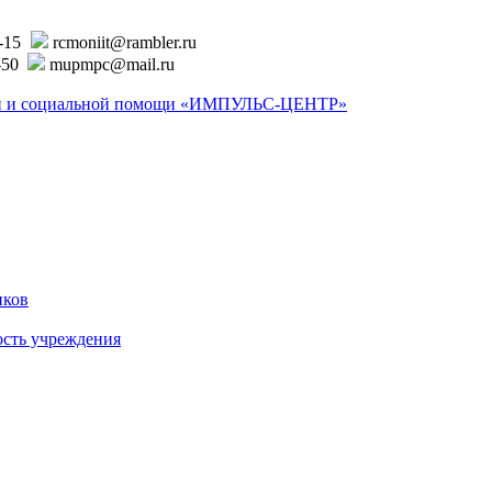
6-15
rcmoniit@rambler.ru
-50
mupmpc@mail.ru
ской и социальной помощи «ИМПУЛЬС-ЦЕНТР»
иков
ость учреждения