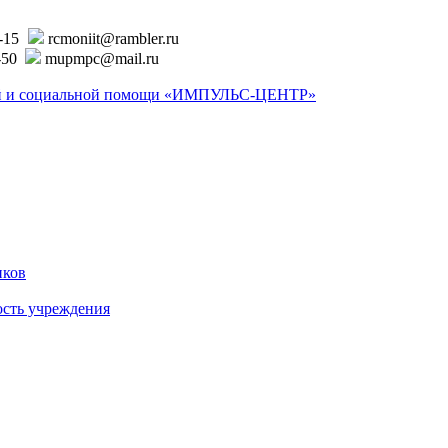
6-15
rcmoniit@rambler.ru
-50
mupmpc@mail.ru
ской и социальной помощи «ИМПУЛЬС-ЦЕНТР»
иков
ость учреждения