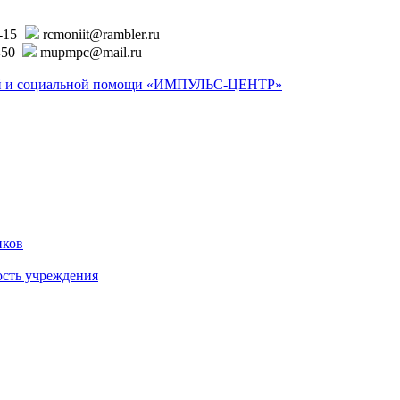
6-15
rcmoniit@rambler.ru
-50
mupmpc@mail.ru
ской и социальной помощи «ИМПУЛЬС-ЦЕНТР»
иков
ость учреждения