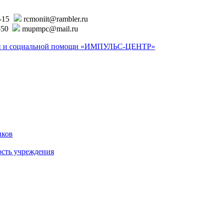
6-15
rcmoniit@rambler.ru
-50
mupmpc@mail.ru
ской и социальной помощи «ИМПУЛЬС-ЦЕНТР»
иков
ость учреждения