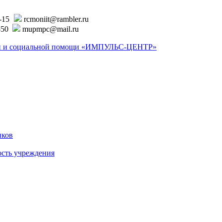
6-15
rcmoniit@rambler.ru
-50
mupmpc@mail.ru
ской и социальной помощи «ИМПУЛЬС-ЦЕНТР»
иков
ость учреждения