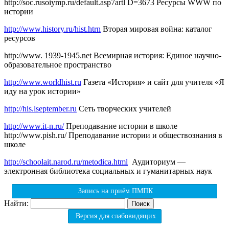
http://soc.rusoiymp.ru/default.asp7artl D=3673 Ресурсы WWW по
истории
http://www.history.ru/hist.htrn
Вторая мировая война: каталог
ресурсов
http://www. 1939-1945.net Всемирная история: Единое научно-
образовательное пространство
http://www.worldhist.ru
Газета «История» и сайт для учителя «Я
иду на урок истории»
http://his.lseptember.ru
Сеть творческих учителей
http://www.it-n.ru/
Преподавание истории в школе
http://www.pish.ru/ Преподавание истории и обществознания в
школе
http://schoolait.narod.ru/metodica.html
Аудиториум —
электронная библиотека социальных и гуманитарных наук
Запись на приём ПМПК
Найти:
Версия для слабовидящих