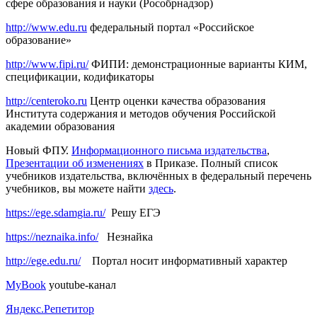
сфере образования и науки (Рособрнадзор)
http://www.edu.ru
федеральный портал «Российское
образование»
http
://www.fipi.ru
/
ФИПИ: демонстрационные варианты КИМ,
спецификации, кодификаторы
http://centeroko.ru
Центр оценки качества образования
Института содержания и методов обучения Российской
академии образования
Новый ФПУ.
Информационного письма издательства
,
Презентации об изменениях
в Приказе. Полный список
учебников издательства, включённых в федеральный перечень
учебников, вы можете найти
здесь
.
https://ege.sdamgia.ru/
Решу ЕГЭ
https://neznaika.info/
Незнайка
http://ege.edu.ru/
Портал носит информативный характер
MyBook
youtube-канал
Яндекс.Репетитор