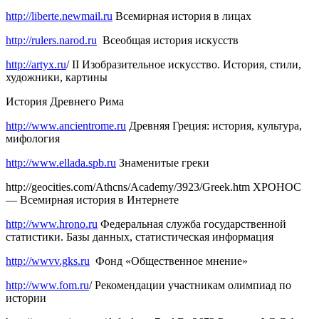
http://liberte.newmail.ru
Всемирная история в лицах
http://rulers.narod.ru
Всеобщая история искусств
http://artyx.ru
/ II Изобразительное искусство. История, стили,
художники, картины
История Древнего Рима
http://www.ancientrome.ru
Древняя Греция: история, культура,
мифология
http://www.ellada.spb.ru
Знаменитые греки
http://geocities.com/Athcns/Academy/3923/Greek.htm ХРОНОС
— Всемирная история в Интернете
http://www.hrono.ru
Федеральная служба государственной
статистики. Базы данных, статистическая информация
http://wwvv.gks.ru
Фонд «Общественное мнение»
http://www.fom.ru
/ Рекомендации участникам олимпиад по
истории