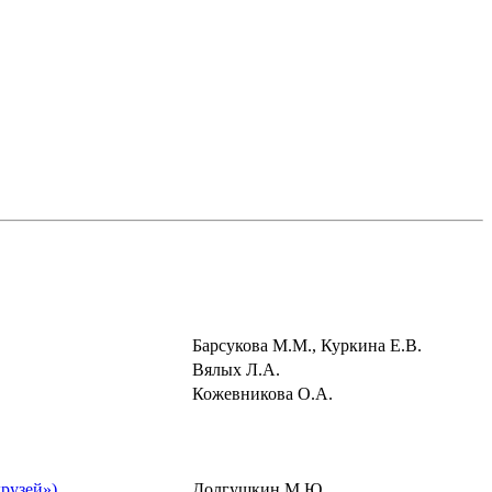
Барсукова М.М., Куркина Е.В.
Вялых Л.А.
Кожевникова О.А.
рузей»)
Долгушкин М.Ю.