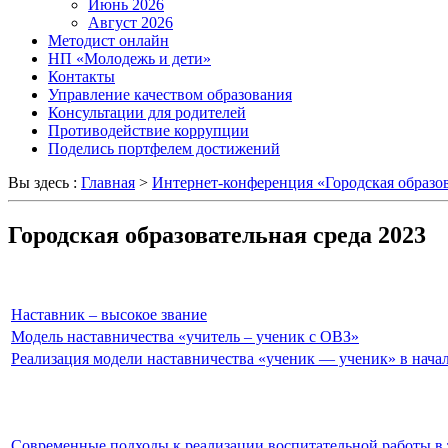
Июнь 2026
Август 2026
Методист онлайн
НП «Молодежь и дети»
Контакты
Управление качеством образования
Консультации для родителей
Противодействие коррупции
Поделись портфелем достижений
Вы здесь :
Главная
>
Интернет-конференция «Городская образов
Городская образовательная среда 2023
Наставник – высокое звание
Модель наставничества «учитель – ученик с ОВЗ»
Реализация модели наставничества «ученик — ученик» в начал
Современные подходы к реализации воспитательной работы в 