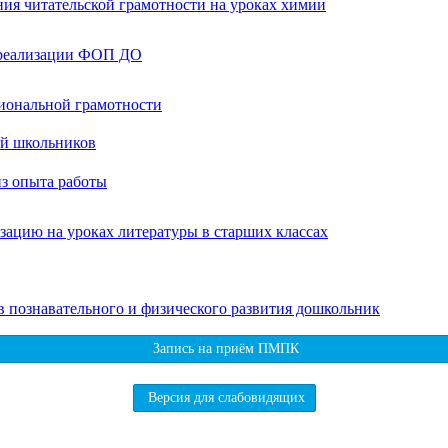
ия читательской грамотности на уроках химии
м реализации ФОП ДО
циональной грамотности
ий школьников
из опыта работы
зацию на уроках литературы в старших классах
 познавательного и физического развития дошкольник
Запись на приём ПМПК
Версия для слабовидящих