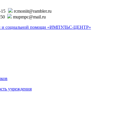
6-15
rcmoniit@rambler.ru
-50
mupmpc@mail.ru
ской и социальной помощи «ИМПУЛЬС-ЦЕНТР»
иков
ость учреждения