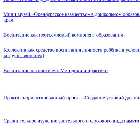
Мини-музей «Оренбургское казачество» в дошкольном образова
края
Воспитание как неотъемлемый компонент образования
Коллектив как средство воспитания личности ребёнка в услов
«струны звонкие»)
Воспитание патриотизма. Методики и практики
Практико-ориентированный проект «Создание условий для ин
Сравнительное изучение зрительного и слухового вида памят