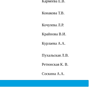
Кармеева Е.В.
Конакова Т.В.
Кочулева Л.Р.
Крайнова В.И.
Курлаева А.А.
Пухальская Л.В.
Ретюнская К. В.
Соскина А.А.