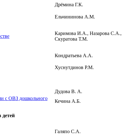
Дрёмина Г.К.
Ельчининова А.М.
Каримова И.А., Назарова С.А.,
стве
Скуратова Т.М.
Кондратьева А.А.
Хуснутдинов Р.М.
Дудова В. А.
ми с ОВЗ дошкольного
Кечина А.Б.
 детей
Галяпо С.А.