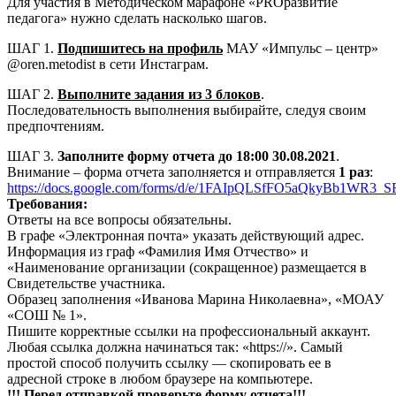
Для участия в Методическом марафоне «PROразвитие
педагога» нужно сделать насколько шагов.
ШАГ 1.
Подпишитесь на профиль
МАУ «Импульс – центр»
@oren.metodist в сети Инстаграм.
ШАГ 2.
Выполните задания из 3 блоков
.
Последовательность выполнения выбирайте, следуя своим
предпочтениям.
ШАГ 3.
Заполните форму отчета до 18:00 30.08.2021
.
Внимание – форма отчета заполняется и отправляется
1 раз
:
https://docs.google.com/forms/d/e/1FAIpQLSfFO5aQkyBb1WR3
Требования:
Ответы на все вопросы обязательны.
В графе «Электронная почта» указать действующий адрес.
Информация из граф «Фамилия Имя Отчество» и
«Наименование организации (сокращенное) размещается в
Свидетельстве участника.
Образец заполнения «Иванова Марина Николаевна», «МОАУ
«СОШ № 1».
Пишите корректные ссылки на профессиональный аккаунт.
Любая ссылка должна начинаться так: «https://». Самый
простой способ получить ссылку — скопировать ее в
адресной строке в любом браузере на компьютере.
!!! Перед отправкой проверьте форму отчета!!!