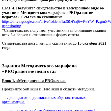
ШАГ 4.
Получите* свидетельство в электронном виде об
участии в Методическом марафоне «PROразвитие
педагога». Ссылка на скачивание
https://drive.google.com/drive/folders/1a26OiYaj6wPvYW_Pzg
usp=sharing
.
*Свидетельство получают участники, выполнившие задания
всех 3-х блоков и отправившие форму отчета.
Свидетельства доступны для скачивания
до 15 октября 2021
года
_______________________________________________________
Задания Методического марафона
«PROразвитие педагога»
Блок 1. «Методическая PROкачка»
Прокачайте Soft skills и Hard skills в области методики.
—
Для педагогов
дошкольных
образовательных
организаций
—
Для педагогов
общеобразовательных
организаций