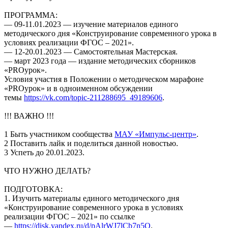
ПРОГРАММА:
— 09-11.01.2023 — изучение материалов единого
методического дня «Конструирование современного урока в
условиях реализации ФГОС – 2021».
— 12-20.01.2023 — Самостоятельная Мастерская.
— март 2023 года — издание методических сборников
«PROурок».
Условия участия в Положении о методическом марафоне
«PROурок» и в одноименном обсуждении
темы
https://vk.com/topic-211288695_49189606
.
!!! ВАЖНО !!!
1 Быть участником сообщества
МАУ «Импульс-центр»
.
2 Поставить лайк и поделиться данной новостью.
3 Успеть до 20.01.2023.
ЧТО НУЖНО ДЕЛАТЬ?
ПОДГОТОВКА:
1. Изучить материалы единого методического дня
«Конструирование современного урока в условиях
реализации ФГОС – 2021» по ссылке
—
https://disk.yandex.ru/d/pAlrWJ7lCb7n5Q
.