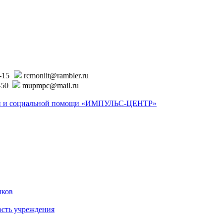
6-15
rcmoniit@rambler.ru
-50
mupmpc@mail.ru
ской и социальной помощи «ИМПУЛЬС-ЦЕНТР»
иков
ость учреждения