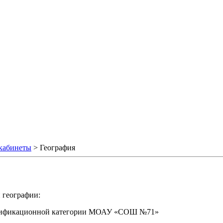
кабинеты
>
География
 географии:
валификационной категории МОАУ «СОШ №71»