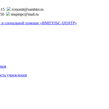
6-15
rcmoniit@rambler.ru
-50
mupmpc@mail.ru
ской и социальной помощи «ИМПУЛЬС-ЦЕНТР»
иков
ость учреждения