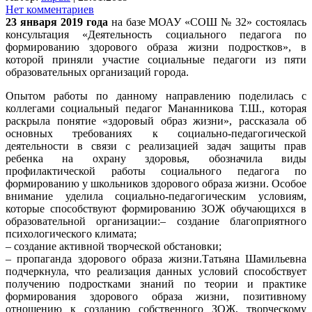
Нет комментариев
23 января 2019 года
на базе МОАУ «СОШ № 32» состоялась
консультация «Деятельность социального педагога по
формированию здорового образа жизни подростков», в
которой приняли участие социальные педагоги из пяти
образовательных организаций города.
Опытом работы по данному направлению поделилась с
коллегами социальный педагог Мананникова Т.Ш., которая
раскрыла понятие «здоровый образ жизни», рассказала об
основных требованиях к социально-педагогической
деятельности в связи с реализацией задач защиты прав
ребенка на охрану здоровья, обозначила виды
профилактической работы социального педагога по
формированию у школьников здорового образа жизни. Особое
внимание уделила социально-педагогическим условиям,
которые способствуют формированию ЗОЖ обучающихся в
образовательной организации:– создание благоприятного
психологического климата;
– создание активной творческой обстановки;
– пропаганда здорового образа жизни.Татьяна Шамильевна
подчеркнула, что реализация данных условий способствует
получению подростками знаний по теории и практике
формирования здорового образа жизни, позитивному
отношению к созданию собственного ЗОЖ, творческому