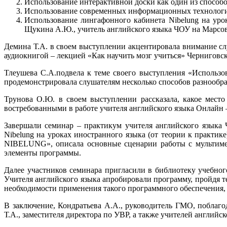
Использование интерактивной доски как один из способ
Использование современных информационных технологий
Использование лингафонного кабинета Nibelung на урок
Щукина А.Ю., учитель английского языка ЧОУ на Марсов
Демина Т.А. в своем выступлении акцентировала внимание сл
аудиокнигой – лекцией «Как научить мозг учиться» Черниговск
Тлеушева С.А.подвела к теме своего выступления «Использ
продемонстрировала слушателям несколько способов разнообраз
Трунова О.Ю. в своем выступлении рассказала, какое мест
востребованными в работе учителя английского языка Онлайн 
Завершали семинар – практикум учителя английского языка
Nibelung на уроках иностранного языка (от теории к практи
NIBELUNG», описала основные сценарии работы с мультимед
элементы программы.
Далее участников семинара пригласили в библиотеку учебно
Учителя английского языка апробировали программу, пройдя 
необходимости применения такого программного обеспечения
В заключение, Кондратьева А.А., руководитель ГМО, поблаг
Т.А., заместителя директора по УВР, а также учителей англий