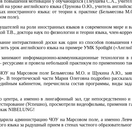
ов повышения мотивации у обучающихся (Тлеушева С.А., учите
 на уроке английского языка (Трунова О.Ю., учитель английс
ах иностранного языка: от теории к практике (Бельмесова М.О
ом поле).
ушателей на роли иностранных языков в современном мире и ва
ой Т.В., доктора наук по физиологии и теории языка, член-корр
ование интерактивной доски как один из способов повышения 
ить урок английского языка на примере УМК Spotlight («Англий
о занимают информационно-коммуникационные технологии в п
– ресурсами и провела небольшой практикум по применению так
 ЧОУ на Марсовом поле Бельмесова М.О. и Щукина А.Ю., зая
ке)». В теоретической части Мария Олеговна подробно рассказа
ийным кабинетом, перечислила состав программы, виды зада
го центра, а именно в лингафонный зал, где непосредственно
тестирование (Успешно), просмотрели видеофильмы, применив га
, как NIBELUNG!
одарила администрацию ЧОУ на Марсовом поле, а именно Левче
ского языка за радушный прием в стенах частного образовательно