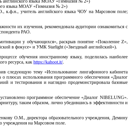
ль английского языка МОАУ «Гимназия № 2»)
кого языка МОАУ «Гимназия № 2»)
., к.ф.н., учитель английского языка ЧОУ на Марсовом поле;
жности их изучения, рекомендовала аудитории ознакомиться с
еспондента РАО.
мотивации у обучающихся», раскрыв понятие «Поколение Z»,
ский в фокусе» и УМК Starlight («Звездный английский»).
роцессе обучения иностранному языку, поделилась наиболее
ого ресурса, как
https://kahoot.it/
.
вив следующую тему «Использование лингафонного кабинета
ла о плюсах использования программного обеспечения «Диалог
ний и тестирования и наглядно продемонстрировала базовые
 и установлено программное обеспечение «Диалог NIBELUNG».
рнитуру, таким образом, лично убедившись в эффективности и
нкову О.М., директора образовательного учреждения, Демину
го учреждения на Марсовом поле.