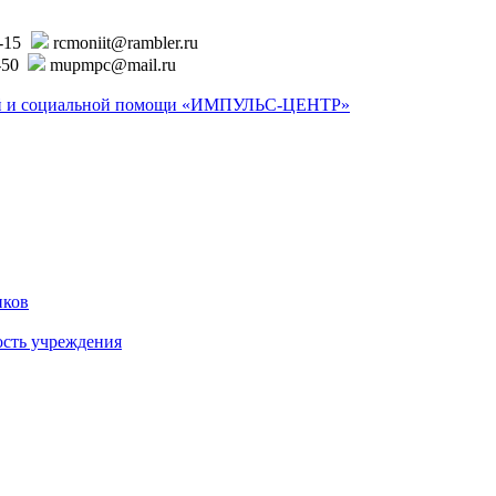
6-15
rcmoniit@rambler.ru
-50
mupmpc@mail.ru
ской и социальной помощи «ИМПУЛЬС-ЦЕНТР»
иков
ость учреждения