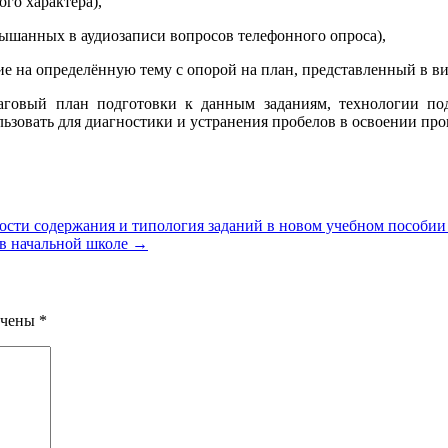
го характера),
лышанных в аудиозаписи вопросов телефонного опроса),
ие на определённую тему с опорой на план, представленный в ви
говый план подготовки к данным заданиям, технологии под
льзовать для диагностики и устранения пробелов в освоении пр
ости содержания и типология заданий в новом учебном пособии
 в начальной школе
→
ечены
*