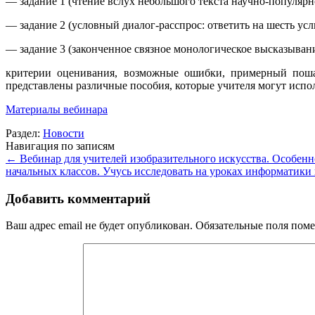
— задание 1 (чтение вслух небольшого текста научно-популярно
— задание 2 (условный диалог-расспрос: ответить на шесть ус
— задание 3 (законченное связное монологическое высказыван
критерии оценивания, возможные ошибки, примерный поша
представлены различные пособия, которые учителя могут испо
Материалы вебинара
Раздел:
Новости
Навигация по записям
←
Вебинар для учителей изобразительного искусства. Особенн
начальных классов. Учусь исследовать на уроках информатики
Добавить комментарий
Ваш адрес email не будет опубликован.
Обязательные поля пом