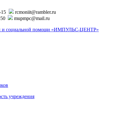
6-15
rcmoniit@rambler.ru
-50
mupmpc@mail.ru
ской и социальной помощи «ИМПУЛЬС-ЦЕНТР»
иков
ость учреждения