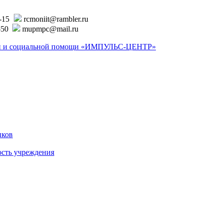
6-15
rcmoniit@rambler.ru
-50
mupmpc@mail.ru
ской и социальной помощи «ИМПУЛЬС-ЦЕНТР»
иков
ость учреждения