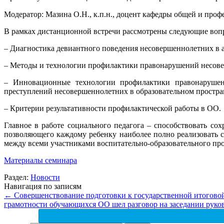
Модератор: Мазина О.Н., к.п.н., доцент кафедры общей и пр
В рамках дистанционной встречи рассмотрены следующие воп
– Диагностика девиантного поведения несовершеннолетних в 
– Методы и технологии профилактики правонарушений несов
– Инновационные технологии профилактики правонарушени
преступлений несовершеннолетних в образовательном простран
– Критерии результативности профилактической работы в ОО.
Главное в работе социального педагога – способствовать с
позволяющего каждому ребенку наиболее полно реализовать с
между всеми участниками воспитательно-образовательного про
Материалы семинара
Раздел:
Новости
Навигация по записям
←
Совершенствование подготовки к государственной итоговой 
грамотности обучающихся ОО шел разговор на заседании руко