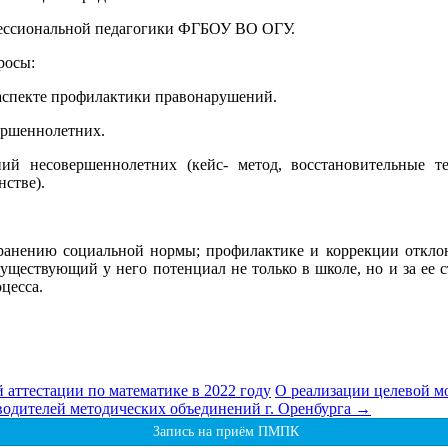
офессиональной педагогики ФГБОУ ВО ОГУ.
росы:
аспекте профилактики правонарушений.
ершеннолетних.
й несовершеннолетних (кейс- метод, восстановительные 
стве).
охранению социальной нормы; профилактике и коррекции отклон
уществующий у него потенциал не только в школе, но и за ее 
цесса.
аттестации по математике в 2022 году
О реализации целевой м
водителей методических объединений г. Оренбурга
→
Запись на приём ПМПК