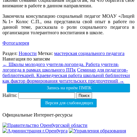
такими семьями социальным педагогам, на что обратить свое
внимание в работе в данном направлении.
Закончила консультацию социальный педагог МОАУ «Лицей
№1» Колос С.П., она представила свой опыт в работе по
данной теме, рассказала о роли социального педагога в
организации толерантного воспитания в школе.
Фотогалерея
Раздел:
Новости
Метки:
мастерская социального педагога
Навигация по записям
←
Школы молодого учителя-логопеда. Работа учителя-
логопеда в рамках школьного ППк
Семинар для педагогов-
библиотекарей. Краеведческая работа школьной библиотеки
как фактор формирования читательских предпочтений
→
Запись на приём ПМПК
Найти:
Версия для слабовидящих
Официальные Интернет-ресурсы