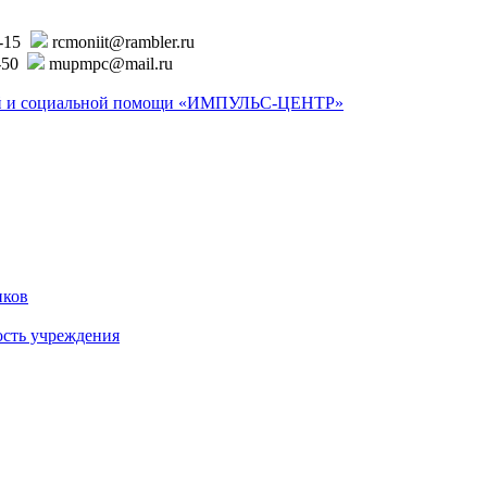
6-15
rcmoniit@rambler.ru
-50
mupmpc@mail.ru
ской и социальной помощи «ИМПУЛЬС-ЦЕНТР»
иков
ость учреждения