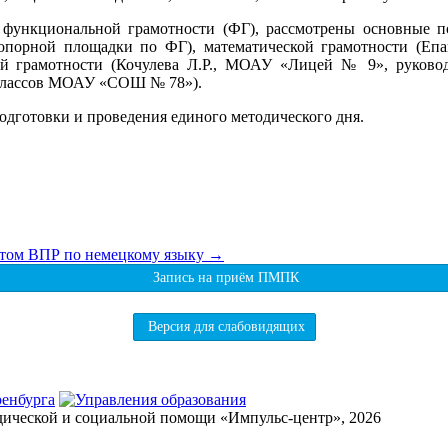
 функциональной грамотности (ФГ), рассмотрены основные по
опорной площадки по ФГ), математической грамотности (Еп
ой грамотности (Кочулева Л.Р., МОАУ «Лицей № 9», руков
х классов МОАУ «СОШ № 78»).
дготовки и проведения единого методического дня.
атом ВПР по немецкому языку
→
Запись на приём ПМПК
Версия для слабовидящих
дической и социальной помощи «Импульс-центр», 2026