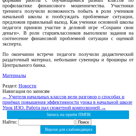
формами работы с обучающимися разных классов по
профилактике финансового мошенничества. Участники
тренинга получили возможность побыть в роли учеников
начальной школы и пообсуждать проблемные ситуации,
предложив правильный выход. Как ученики основной школы
педагоги приняли участие в деловой игре «Сохрани свои
деньги». В роли старшеклассников выполняли задания на
соотнесение финансовой проблемной ситуации с оценкой
эксперта.
По окончании встречи педагоги получили дидактический
раздаточный материал, небольшие сувениры и брошюры от
Центрального банка.
Материалы
Раздел:
Новости
Навигация по записям
←
Учителя начальных классов вели разговор о способах и
приёмах повышения эффективности урока в начальной школе
Урок ИЗО. Работа над сюжетной композицией
→
Запись на приём ПМПК
Найти:
Версия для слабовидящих