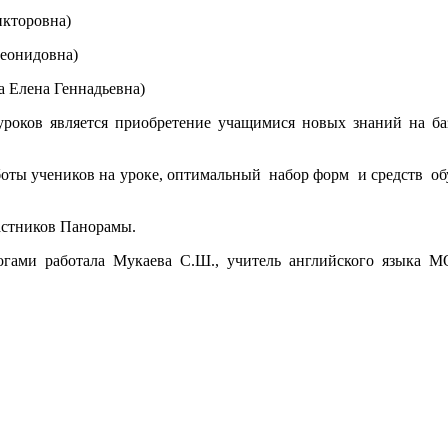
икторовна)
Леонидовна)
а Елена Геннадьевна)
роков является приобретение учащимися новых знаний на ба
боты учеников на уроке, оптимальный набор форм и средств о
астников Панорамы.
гогами работала Мукаева С.Ш., учитель английского языка