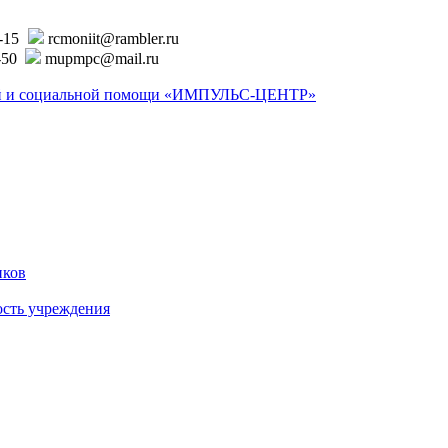
6-15
rcmoniit@rambler.ru
-50
mupmpc@mail.ru
ской и социальной помощи «ИМПУЛЬС-ЦЕНТР»
иков
ость учреждения