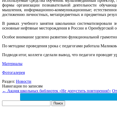
Используемые средства обучения: мультимедийный проектор, 
формы организации познавательной деятельности обучающих
мышления, информационно-коммуникационные; естественнона
достижению личностных, метапредметных и предметных резуль
В рамках учебного занятия школьники систематизировали з
основные нефтяные месторождения в России и Оренбургской о
Особое внимание уделено развитию функциональной грамотнос
По методике проведения урока с педагогами работала Малик
Подводя итог, коллеги сделали вывод, что педагоги проводят
Материалы
Фотогалерея
Раздел:
Новости
Навигация по записям
←
Акция школьных библиотек «Не допустить повторения!»
От
Найти: