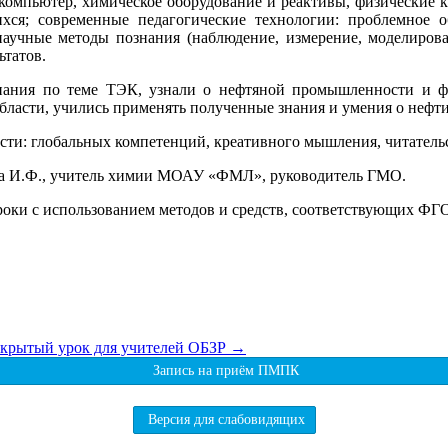
компьютер, химическое оборудование и реактивы, физические к
ся; современные педагогические технологии: проблемное об
учные методы познания (наблюдение, измерение, моделирова
татов.
нания по теме ТЭК, узнали о нефтяной промышленности и фи
бласти, учились применять полученные знания и умения о нефт
ти: глобальных компетенций, креативного мышления, читатель
ова И.Ф., учитель химии МОАУ «ФМЛ», руководитель ГМО.
 уроки с использованием методов и средств, соответствующих 
крытый урок для учителей ОБЗР
→
Запись на приём ПМПК
Версия для слабовидящих