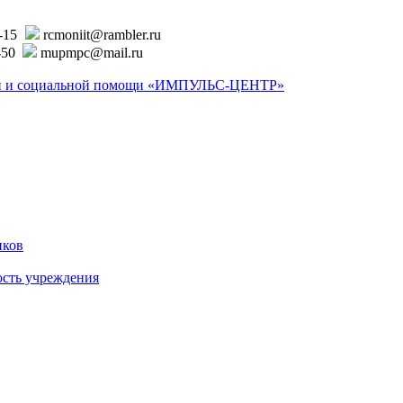
6-15
rcmoniit@rambler.ru
-50
mupmpc@mail.ru
ской и социальной помощи «ИМПУЛЬС-ЦЕНТР»
иков
ость учреждения