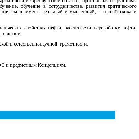
арты Росси и Оренбургской области; фронтальная и групповая
учение, обучение в сотрудничестве, развития критического
ние, эксперимент: реальный и мысленный, – способствовали
зических свойствах нефти, рассмотрели переработку нефти,
и в жизни.
ской и естественнонаучной грамотности.
ФГОС и предметным Концепциям.