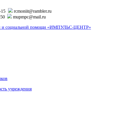
6-15
rcmoniit@rambler.ru
-50
mupmpc@mail.ru
ской и социальной помощи «ИМПУЛЬС-ЦЕНТР»
иков
ость учреждения