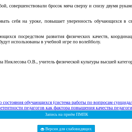
бой, совершенствовали бросок мяча сверху и снизу двумя рука
вать себя на уроке, повышает уверенность обучающихся в с
ающихся посредством развития физических качеств, координа
будут использованы в учебной игре по волейболу.
ала Никлесова О.В., учитель физической культуры высшей кат
 состояния обучающихся (система работы по вопросам суицидал
етентности педагогов как фактора повышения качества педагог
Запись на приём ПМПК
Версия для слабовидящих