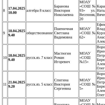
МОАУ
Баранова
«СОШ №
Кара
17.04.2025
8
алгебра 8 класс
Виктория
93» ул.
Ната
10.00
Николаевна
Весенняя,
Вяче
20
Ефи
Пшеничная
МОАУ
Влад
18.04.2025
9
обществознание
Светлана
«СОШ №
Курл
9.40
Вадимовна
62»
Анас
Алек
Воро
Ири
Мастюгин
МОАУ
18.04.2025
Петр
10
русск.яз. 7 класс
Роман
«СОШ
9.40
Бирю
Игоревич
№15»
Ален
Олег
Воро
Ири
Спигина
МОАУ
21.04.2025
Петр
11
русск.яз. 5 класс
Виктория
«СОШ №
9.20
Бирю
Сергеевна
5»
Ален
Олег
МОАУ
Вахитова
«СОШ №
Мата