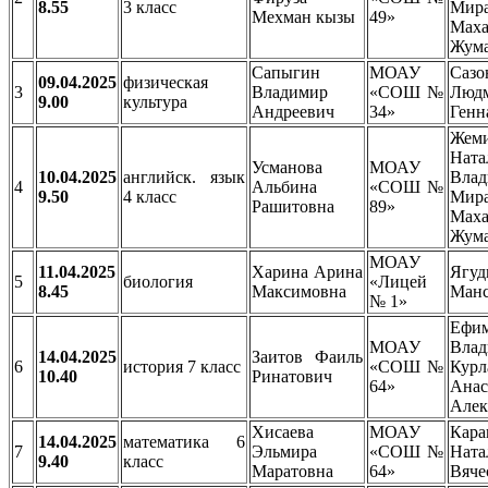
8.55
3 класс
Мира
Мехман кызы
49»
Маха
Жума
Сапыгин
МОАУ
Сазо
09.04.2025
физическая
3
Владимир
«СОШ №
Люд
9.00
культура
Андреевич
34»
Генн
Жем
Ната
Усманова
МОАУ
10.04.2025
английск. язык
Влад
4
Альбина
«СОШ №
9.50
4 класс
Мира
Рашитовна
89»
Маха
Жума
МОАУ
11.04.2025
Харина Арина
Ягуд
5
биология
«Лицей
8.45
Максимовна
Манс
№ 1»
Ефи
МОАУ
Влад
14.04.2025
Заитов Фаиль
6
история 7 класс
«СОШ №
Курл
10.40
Ринатович
64»
Анас
Алек
Хисаева
МОАУ
Кара
14.04.2025
математика 6
7
Эльмира
«СОШ №
Ната
9.40
класс
Маратовна
64»
Вяче