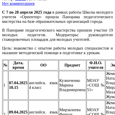
Нет комментариев
С 7 по 28 апреля 2025 года
в рамках работы Школы молодого
учителя «Ориентир» прошла Панорама педагогического
мастерства на базе образовательных организаций города.
В Панораме педагогического мастерства приняли участие 19
молодых педагогов. Модераторы: руководители
стажировочных площадок для молодых учителей.
Цель: знакомство с опытом работы молодых специалистов и
оказание методической помощи в подготовке к урокам.
Дата,
Ф.И.О.
№
ОО
Предмет
Эк
время
учителя
Жем
Ната
Кузниченко
МОАУ
07.04.2025
английск. язык
Влад
1
Марина
«СОШ №
10.15
4 класс
Мира
Владимировна
51»
Маха
Жума
Жем
Ната
Мирзалиева
МОАУ
09.04.2025
английск. язык
Влад
2
Фируза
«СОШ №