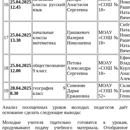
25.04.2025
Нико
16
классы русский
Анастасия
«СОШ №
12.45
Раше
язык
Сергеевна
18»
Ната
Вяче
Сибг
Ната
начальные
Гришкевич
МОАУ
25.04.2025
Нико
17
классы
Валерия
«СОШ №
13.30
Раше
математика
Николаевна
18»
Ната
Вяче
Ефи
Петова
МОАУ
Влад
25.04.2025
обществознание
18
Александра
«СОШ №
Курл
12.00
9 класс
Сергеевна
18»
Анас
Алек
Симонян
МОАУ
Скля
28.04.2025
география 9
19
Дарья
«СОШ №
Гали
8.30
класс
Ержановна
52»
Генн
Анализ посещенных уроков молодых педагогов даёт
основание сделать следующие выводы:
Молодые учителя тщательно готовятся к урокам,
продумывают подачу учебного материала. Отобранное