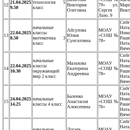
21.04.2025
технология 5
12
Виктория
79» ул.
Мар
9.50
класс
Олеговна
Сергея
Викт
Лазо. 9
Сибг
начальные
Ната
Айсулова
МОАУ
22.04.2025
классы
Нико
13
Юлия
«СОШ №
8.50
математика 3
Раше
Сунгатовна
78»
класс
Ната
Вяче
Сибг
начальные
Ната
Малахова
МОАУ
22.04.2025
классы
Нико
14
Екатерина
«СОШ №
10.30
окружающий
Раше
Андреевна
78»
мир 2 класс
Ната
Вяче
Сибг
Ната
Баленко
МОАУ
24.04.2025
начальные
Нико
15
Анастасия
«СОШ №
14.25
классы 4 класс
Раше
Алексеевна
76»
Ната
Вяче
Сибг
Ната
начальные
Догарь
МОАУ