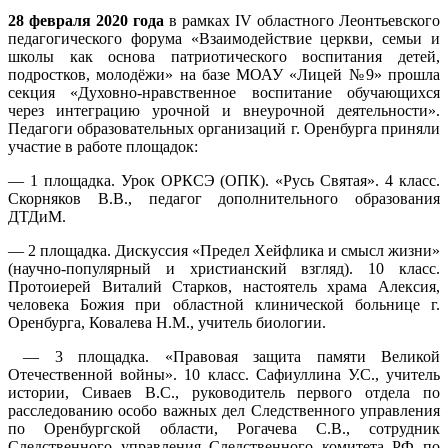
28 февраля 2020 года
в рамках IV областного Леонтьевского
педагогического форума «Взаимодействие церкви, семьи и
школы как основа патриотического воспитания детей,
подростков, молодёжи» на базе МОАУ «Лицей №9» прошла
секция «Духовно-нравственное воспитание обучающихся
через интеграцию урочной и внеурочной деятельности».
Педагоги образовательных организаций г. Оренбурга приняли
участие в работе площадок:
— 1 площадка. Урок ОРКСЭ (ОПК). «Русь Святая». 4 класс.
Скорняков В.В., педагог дополнительного образования
ДТДиМ.
— 2 площадка. Дискуссия «Предел Хейфлика и смысл жизни»
(научно-популярный и христианский взгляд). 10 класс.
Протоиерей Виталий Старков, настоятель храма Алексия,
человека Божия при областной клинической больнице г.
Оренбурга, Ковалева Н.М., учитель биологии.
— 3 площадка. «Правовая защита памяти Великой
Отечественной войны». 10 класс. Сафиуллина У.С., учитель
истории, Сиваев В.С., руководитель первого отдела по
расследованию особо важных дел Следственного управления
по Оренбургской области, Рогачева С.В., сотрудник
Следственного управления Следственного комитета РФ по