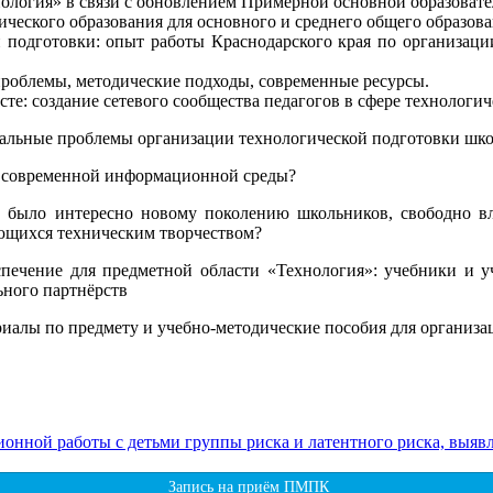
ология» в связи с обновлением Примерной основной образоват
ческого образования для основного и среднего общего образова
 подготовки: опыт работы Краснодарского края по организац
роблемы, методические подходы, современные ресурсы.
е: создание сетевого сообщества педагогов в сфере технологич
альные проблемы организации технологической подготовки шко
х современной информационной среды?
бы было интересно новому поколению школьников, свободно
ющихся техническим творчеством?
печение для предметной области «Технология»: учебники и у
ьного партнёрств
иалы по предмету и учебно-методические пособия для организа
ионной работы с детьми группы риска и латентного риска, вы
Запись на приём ПМПК