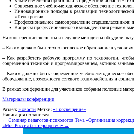
Какие изменения произошли в предметной области «Техн
Современное учебно-методическое обеспечение технологи
Инновационные подходы в реализации технологической
«Точка роста».
Профессиональное самоопределение старшеклассников: п
Вопросы профессионального взаимодействия решаем вмест
На конференции эксперты и ведущие методисты обсудили акту
– Каким должно быть технологическое образование в условия
– Как разработать рабочую программу по технологии, что
современной техникой и программированием, активно занима
– Каким должно быть современное учебно-методическое обес
оборудование, возможности сетевого взаимодействия и социал
В рамках конференции для участников собраны полезные матер
Материалы конференции
Раздел:
Новости
Метки:
«Просвещение»
Навигация по записям
←
Семинар педагогов-психологов Тема «Организация коррекц
«Моя Россия без терроризма»
→