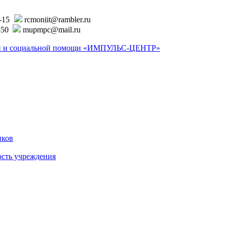
6-15
rcmoniit@rambler.ru
-50
mupmpc@mail.ru
ской и социальной помощи «ИМПУЛЬС-ЦЕНТР»
иков
ость учреждения