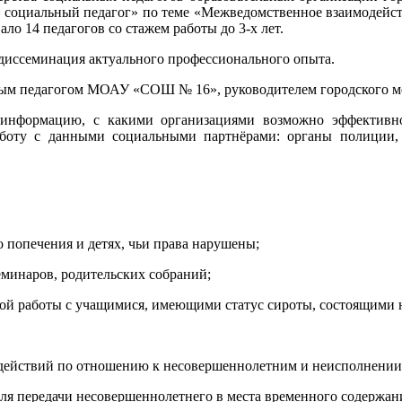
 социальный педагог» по теме «Межведомственное взаимодейст
о 14 педагогов со стажем работы до 3-х лет.
диссеминация актуального профессионального опыта.
ьным педагогом МОАУ «СОШ № 16», руководителем городского м
информацию, с какими организациями возможно эффективно
боту с данными социальными партнёрами: органы полиции, 
 попечения и детях, чьи права нарушены;
минаров, родительских собраний;
й работы с учащимися, имеющими статус сироты, состоящими на
действий по отношению к несовершеннолетним и неисполнении 
для передачи несовершеннолетнего в места временного содержан