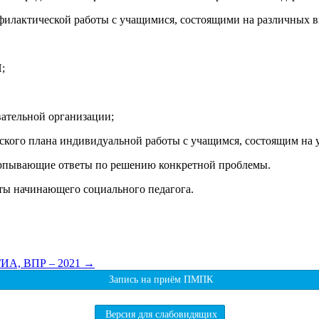
лактической работы с учащимися, состоящими на различных вид
;
вательной организации;
кого плана индивидуальной работы с учащимся, состоящим на у
ерпывающие ответы по решению конкретной проблемы.
оты начинающего социального педагога.
ГИА, ВПР – 2021
→
Запись на приём ПМПК
Версия для слабовидящих