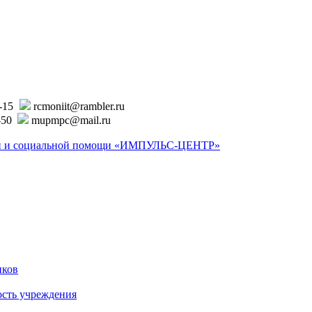
6-15
rcmoniit@rambler.ru
-50
mupmpc@mail.ru
ской и социальной помощи «ИМПУЛЬС-ЦЕНТР»
иков
ость учреждения