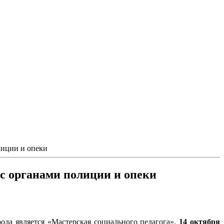
лиции и опеки
 с органами полиции и опеки
да является «Мастерская социального педагога».
14 октября