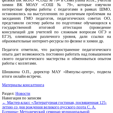
физики ВК МОАУ «СОШ № 79» и Семегулина Ю.Н., учитель
химии ВК МОАУ «СОШ № 79», которые озвучили
интересные формы работы с педагогами в рамках ШМО,
остановились на выступлениях по различным проблемам на
заседаниях ГМО педагогов, педагогических советах ОО,
представили систему работы по подготовке обучающихся к
государственной итоговой аттестации (проведение
консультаций для учителей по сложным вопросам ОГЭ и
ЕГЭ), олимпиадам различного уровня, дали ссылки на
образовательные интернет-ресурсы по физике и химии др.
Педагоги отметили, что распространение педагогического
опыта дает возможность постоянно работать над повышением
своего педагогического мастерства и обмениваться опытом
работы с коллегами.
Шишкина О.П., директор МАУ «Импульс-центр», подвела
итоги онлайн-встречи.
Материалы консалтинга
Раздел:
Новости
Навигация по записям
←
Мастер-класс «Литературная гостиная, посвященная 125-
летию со дня рождения великого русского поэта С. А.
Есенина»
Методический семинар муниципальной