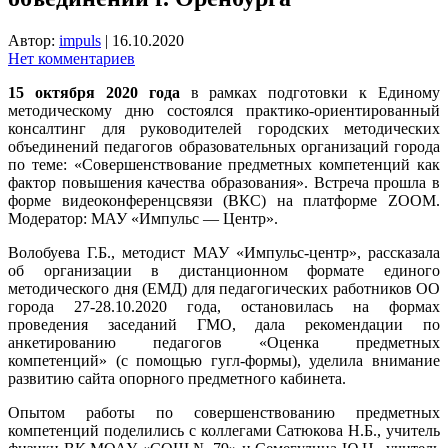
Автор:
impuls
|
16.10.2020
Нет комментариев
15 октября 2020 года
в рамках подготовки к Единому
методическому дню состоялся практико-ориентированный
консалтинг для руководителей городских методических
объединений педагогов образовательных организаций города
по теме: «Совершенствование предметных компетенций как
фактор повышения качества образования».
Встреча прошла в
форме видеоконференцсвязи (ВКС) на платформе ZOOM.
Модератор: МАУ «Импульс — Центр».
Волобуева Г.Б., методист МАУ «Импульс-центр», рассказала
об организации в дистанционном формате единого
методического дня (ЕМД) для педагогических работников ОО
города 27-28.10.2020 года, остановилась на формах
проведения заседаний ГМО, дала рекомендации по
анкетированию педагогов «Оценка предметных
компетенций» (с помощью гугл-формы), уделила внимание
развитию сайта опорного предметного кабинета.
Опытом работы по совершенствованию предметных
компетенций поделились с коллегами Сатюкова Н.Б., учитель