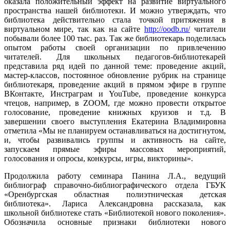
оказала положительный эффект на развитие виртуального
пространства нашей библиотеки. И можно утверждать, что
библиотека действительно стала точкой притяжения в
виртуальном мире, так как на сайте
http://oodb.ru/
читатели
побывали более 100 тыс. раз. Так же библиотекарь поделилась
опытом работы своей организации по привлечению
читателей. Для школьных педагогов-библиотекарей
представила ряд идей по данной теме: проведение акций,
мастер-классов, постоянное обновление рубрик на странице
библиотекаря, проведение акций в прямом эфире в группе
ВКонтакте, Инстраграм и YouTube, проведение конкурса
чтецов, например, в ZOOM, где можно провести открытое
голосование, проведение книжных круизов и т.д. В
завершении своего выступления Екатерина Владимировна
отметила «Мы не планируем останавливаться на достигнутом,
и, чтобы развивались группы и активность на сайте,
запускаем прямые эфиры массовых мероприятий,
голосования и опросы, конкурсы, игры, викторины».
Продолжила работу семинара Панина Л.А., ведущий
библиограф справочно-библиографического отдела ГБУК
«Оренбургская областная полиэтническая детская
библиотека». Лариса Александровна рассказала, как
школьной библиотеке стать «Библиотекой нового поколения».
Обозначила основные признаки библиотеки нового