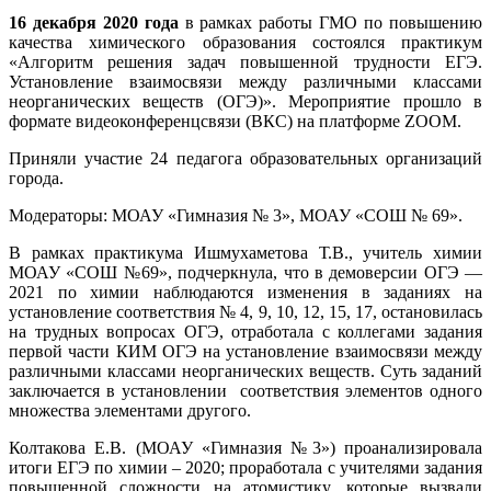
16 декабря 2020 года
в рамках работы ГМО по повышению
качества химического образования состоялся практикум
«Алгоритм решения задач повышенной трудности ЕГЭ.
Установление взаимосвязи между различными классами
неорганических веществ (ОГЭ)». Мероприятие прошло в
формате видеоконференцсвязи (ВКС) на платформе ZOOM.
Приняли участие 24 педагога образовательных организаций
города.
Модераторы: МОАУ «Гимназия № 3», МОАУ «СОШ № 69».
В рамках практикума Ишмухаметова Т.В., учитель химии
МОАУ «СОШ №69», подчеркнула, что в демоверсии ОГЭ —
2021 по химии наблюдаются изменения в заданиях на
установление соответствия № 4, 9, 10, 12, 15, 17, остановилась
на трудных вопросах ОГЭ, отработала с коллегами задания
первой части КИМ ОГЭ на установление взаимосвязи между
различными классами неорганических веществ. Суть заданий
заключается в установлении соответствия элементов одного
множества элементами другого.
Колтакова Е.В. (МОАУ «Гимназия №3») проанализировала
итоги ЕГЭ по химии – 2020; проработала с учителями задания
повышенной сложности на атомистику, которые вызвали