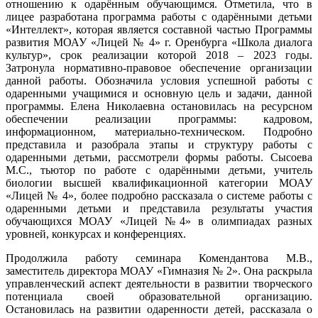
отношению к одарённым обучающимся. Отметила, что в
лицее разработана программа работы с одарёнными детьми
«Интеллект», которая является составной частью Программы
развития МОАУ «Лицей № 4» г. Оренбурга «Школа диалога
культур», срок реализации которой 2018 – 2023 годы.
Затронула нормативно-правовое обеспечение организации
данной работы. Обозначила условия успешной работы с
одаренными учащимися и основную цель и задачи, данной
программы. Елена Николаевна остановилась на ресурсном
обеспечении реализации программы: кадровом,
информационном, материально-техническом. Подробно
представила и разобрала этапы и структуру работы с
одаренными детьми, рассмотрели формы работы. Сысоева
М.С., тьютор по работе с одарёнными детьми, учитель
биологии высшей квалификационной категории МОАУ
«Лицей № 4», более подробно рассказала о системе работы с
одаренными детьми и представила результаты участия
обучающихся МОАУ «Лицей №4» в олимпиадах разных
уровней, конкурсах и конференциях.
Продолжила работу семинара Комендантова М.В.,
заместитель директора МОАУ «Гимназия № 2». Она раскрыла
управленческий аспект деятельности в развитии творческого
потенциала своей образовательной организацию.
Остановилась на развитии одаренности детей, рассказала о