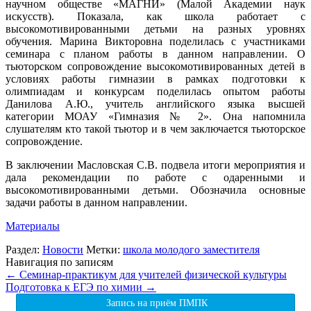
научном обществе «МАГНИ» (Малой Академии наук
искусств). Показала, как школа работает с
высокомотивированными детьми на разных уровнях
обучения. Марина Викторовна поделилась с участниками
семинара с планом работы в данном направлении. О
тьюторском сопровождение высокомотивированных детей в
условиях работы гимназии в рамках подготовки к
олимпиадам и конкурсам поделилась опытом работы
Данилова А.Ю., учитель английского языка высшей
категории МОАУ «Гимназия № 2». Она напомнила
слушателям кто такой тьютор и в чем заключается тьюторское
сопровождение.
В заключении Масловская С.В. подвела итоги мероприятия и
дала рекомендации по работе с одаренными и
высокомотивированными детьми. Обозначила основные
задачи работы в данном направлении.
Материалы
Раздел:
Новости
Метки:
школа молодого заместителя
Навигация по записям
←
Семинар-практикум для учителей физической культуры
Подготовка к ЕГЭ по химии
→
Запись на приём ПМПК