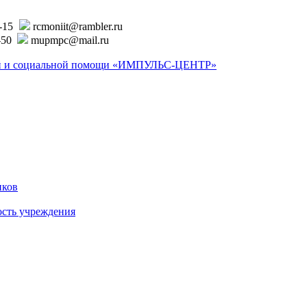
6-15
rcmoniit@rambler.ru
-50
mupmpc@mail.ru
ской и социальной помощи «ИМПУЛЬС-ЦЕНТР»
иков
ость учреждения