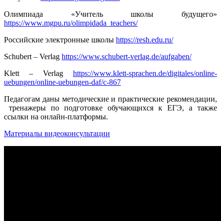
Олимпиада «Учитель школы будущего»
https://www.mgpu.ru/olimpidada_teachers
/
Российские электронные школы
https://resh.edu.ru
/
Schubert – Verlag
https://www.schubert-verlag.de/aufgaben
/
Klett – Verlag
https://
www.klett-sprachen.de/digitales/online-
uebungen/online-uebungen-daf/c-867
Педагогам даны методические и практические рекомендации,
тренажеры по подготовке обучающихся к ЕГЭ, а также
ссылки на онлайн-платформы.
Материалы видеоконсультации