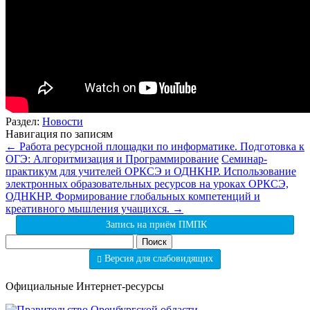
Раздел:
Новости
Навигация по записям
←
Работа ресурсной площадки по информатике. Подготовка к
ОГЭ: Алгоритмизация и Программирование
Семинар-
практикум для учителей ОРКСЭ и ОДНКНР. Использование
электронных образовательных ресурсов на уроках ОРКСЭ,
ОДНКНР. Формирование глобальных компетенций и
креативного мышления учащихся.
→
Запись на приём ПМПК
Найти:
Версия для слабовидящих
Официальные Интернет-ресурсы