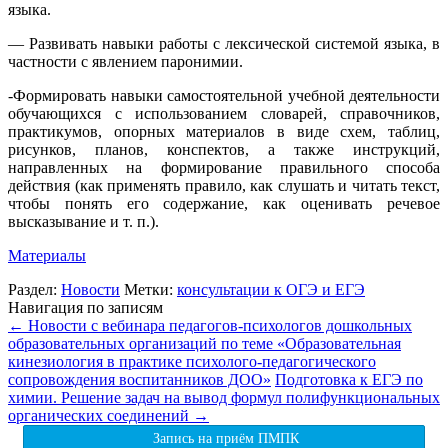
языка.
— Развивать навыки работы с лексической системой языка, в
частности с явлением паронимии.
-Формировать навыки самостоятельной учебной деятельности
обучающихся с использованием словарей, справочников,
практикумов, опорных материалов в виде схем, таблиц,
рисунков, планов, конспектов, а также инструкций,
направленных на формирование правильного способа
действия (как применять правило, как слушать и читать текст,
чтобы понять его содержание, как оценивать речевое
высказывание и т. п.).
Материалы
Раздел:
Новости
Метки:
консультации к ОГЭ и ЕГЭ
Навигация по записям
←
Новости с вебинара педагогов-психологов дошкольных
образовательных организаций по теме «Образовательная
кинезиология в практике психолого-педагогического
сопровождения воспитанников ДОО»
Подготовка к ЕГЭ по
химии. Решение задач на вывод формул полифункциональных
органических соединений
→
Запись на приём ПМПК