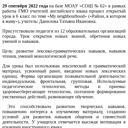
29 сентября 2022 года
на базе МОАУ «СОШ № 62» в рамках
работы ГМО учителей английского языка прошел открытый
урок в 6 класс по теме «My neighbourhood» («Район, в котором
я живу»), учитель: Данилова Татьяна Ивановна.
Присутствовали педагоги из 12 образовательных организаций
города. Урок открытия новых знаний, обретения новых
умений и навыков.
Цель: развитие лексико-грамматических навыков, навыков
чтения, умений монологической речи.
Для урока был использован лексический и грамматический
материал, усвоенный ранее, введение новых лексических
единиц. Формы организации познавательной деятельности:
индивидуальная, фронтальная, групповая. Используемые
педагогические технологии, методы и приемы:
здоровьесберегающие технологии, поэтапное формирование
умственных действий, развивающее обучение.
Это способствовало развитию творческих навыков,
повышению интереса к изучаемому материалу, созданию
условий для развития навыков общения и совместной
деятельности. У учащихся отмечается высокая мотивация в
изучении иностранного языка.