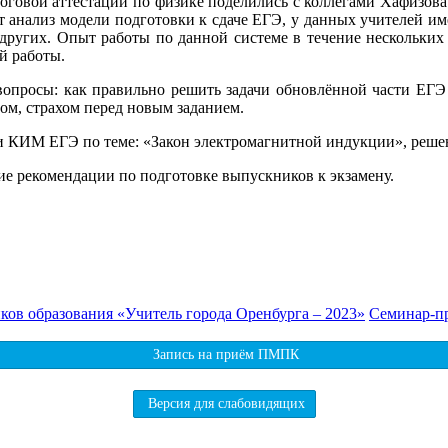
оговой аттестации по физике поделились с коллегами Хафизова 
ет анализ модели подготовки к сдаче ЕГЭ, у данных учителей и
ругих. Опыт работы по данной системе в течение нескольких 
й работы.
вопросы: как правильно решить задачи обновлённой части ЕГЭ 
сом, страхом перед новым заданием.
ти КИМ ЕГЭ по теме: «Закон электромагнитной индукции», реше
е рекомендации по подготовке выпускников к экзамену.
ков образования «Учитель города Оренбурга – 2023»
Семинар-пр
Запись на приём ПМПК
Версия для слабовидящих