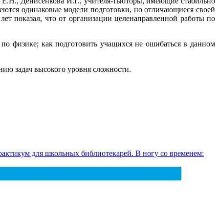
Е.Н., Денисенкова И.Г., учителя-тьюторы, имеющие стабильно
меются одинаковые модели подготовки, но отличающиеся своей
лет показал, что от организации целенаправленной работы по
по физике; как подготовить учащихся не ошибаться в данном
нию задач высокого уровня сложности.
актикум для школьных библиотекарей. В ногу со временем: