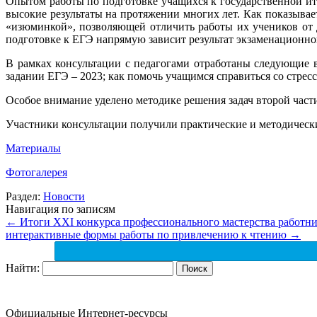
Опытом работы по подготовке учащихся к государственной ит
высокие результаты на протяжении многих лет. Как показыва
«изюминкой», позволяющей отличить работы их учеников от д
подготовке к ЕГЭ напрямую зависит результат экзаменационно
В рамках консультации с педагогами отработаны следующие 
задании ЕГЭ – 2023; как помочь учащимся справиться со стрес
Особое внимание уделено методике решения задач второй час
Участники консультации получили практические и методически
Материалы
Фотогалерея
Раздел:
Новости
Навигация по записям
←
Итоги XXI конкурса профессионального мастерства работни
интерактивные формы работы по привлечению к чтению
→
Найти:
Официальные Интернет-ресурсы