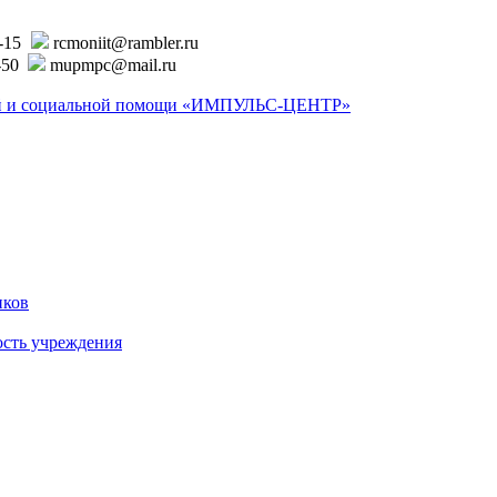
6-15
rcmoniit@rambler.ru
-50
mupmpc@mail.ru
ской и социальной помощи «ИМПУЛЬС-ЦЕНТР»
иков
ость учреждения