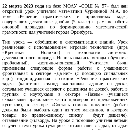
22 марта 2023 года
на базе МОАУ «СОШ № 57» был дан
открытый урок учителем математики Чурилиной М.А. по
теме «Решение практических и прикладных задач,
содержащих десятичные дроби» (5 класс) в рамках работы
опорной площадки по формированию математической
грамотности для учителей города Оренбурга.
Тип урока — обобщение и систематизация
знаний. Урок
реализован с использованием игровой технологии (игра
«Крестики – Нолики») и технологии системно-
деятельностного подхода. Использовались методы обучения:
проблемный, частично-поисковый. Учителем были
применены следующие формы работы с учащимися:
фронтальная в секторе «Да-нет» (с помощью сигнальных
карт), индивидуальная в секции «Решение практических
задач» (капитаны команд выполняли задание на доске,
остальные учащиеся сверяют с решением на доске), работа в
группах с ноутбуками в секторе «Пазлы» (учащиеся
складывали правильные части примеров из предложенных
кусочков), в секторе «Составь список покупок» (ребята
должны были выбрать один из трех магазинов, в котором
товары по предложенному списку будут дешевле),
отгадывание филворда. На уроке с помощью учителя детьми
озвучена тема урока (учащиеся отгадывали загадки, отгадки