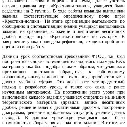
указывают на слова в определении темы). Далее учитель
озвучил правила игры «Крестики-нолики», учащиеся были
разделены на 2 группы. В ходе работы команды выполняли
задания, соответствующие определенному полю игры
«Крестики-нолики». На этапе организации деятельности по
обобщению и систематизации знаний учащихся выполнялись
задания на сравнение, сложение и вычитание десятичных
дробей в виде игры «Крестики-нолики» по секторам. В
завершении урока проведена рефлексия, в ходе которой дети
оценили свою работу.
Данный урок соответствовал требованиям ФГОС, т.к. был
построен на основе системно-деятельностного подхода. Весь
материал урока был подобран таким образом, что учащимся
приходилось постоянно обращаться к собственному
жизненному опыту и использовать знания, приобретенные в
других учебных сферах. Это доказывает метапредметный
подход в разработке урока, а также его связь с ранее
изученным материалом. На протяжении всего урока при
выполнении каждого задания учащиеся опирались на знания
теоретического материала (правила, запись десятичных
дробей, решение задач с десятичными дробями, построение
диаграммы, решение проблемных ситуаций, умение делать
выводы). В данном уроке-игре учащимся дана была
возможность выбора уровня сложности задания. В итоге все