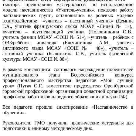
тьюторы представили мастер-классы по использованию
модели наставничества «Учитель-ученик», показали работу
наставнических групп, остановились на ролевых моделях
взаимодействия: «учитель – пассивный ученик» (Демина
Т.А., учитель французского языка МОАУ «Лицей № 1»),
«учитель – неуспевающий ученик» (Половинкина О.В.,
учитель физики МОАУ «СОШ № 51»), «учитель – ребёнок с
ОВЗ/ребёнок инвалид» (Ельчининова А.М., учитель
английского языка МОАУ «СОШ № 48»), «учитель –
активный ученик» (Былинкина С.В., учитель физической
культуры МОАУ «СОШ № 88»).
В рамках консалтинга состоялось награждение победителей
муниципального этапа Всероссийского конкурса
профессионального мастерства педагогов «Мой лучший
урок» (Пугач О.Г., заместитель председателя Оренбургской
городской профсоюзной организации областной организации
профсоюза работников народного образования и науки РФ).
Все педагоги прошли анкетирование «Наставничество в
обучении».
Руководители ГМО получили практические материалы для
подготовки к единому методическому дню.