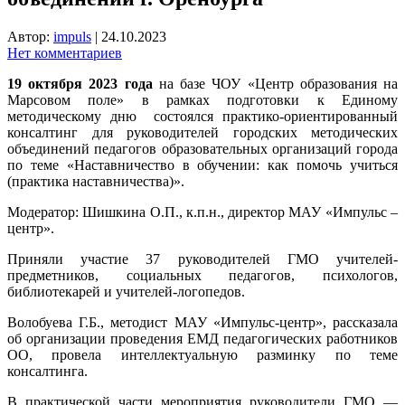
Автор:
impuls
|
24.10.2023
Нет комментариев
19 октября 2023 года
на базе ЧОУ «Центр образования на
Марсовом поле» в рамках подготовки к Единому
методическому дню состоялся практико-ориентированный
консалтинг для руководителей городских методических
объединений педагогов образовательных организаций города
по теме
«Наставничество в обучении: как помочь учиться
(практика наставничества)».
Модератор: Шишкина О.П., к.п.н., директор МАУ «Импульс –
центр».
Приняли участие 37 руководителей ГМО учителей-
предметников, социальных педагогов, психологов,
библиотекарей и учителей-логопедов.
Волобуева Г.Б., методист МАУ «Импульс-центр», рассказала
об организации проведения ЕМД педагогических работников
ОО, провела интеллектуальную разминку по теме
консалтинга.
В практической части мероприятия руководители ГМО —