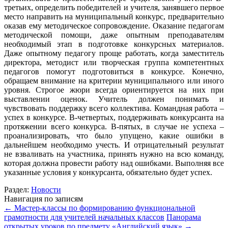
третьих, определить победителей и учителя, занявшего первое
место направить на муниципальный конкурс, предварительно
оказав ему методическое сопровождение. Оказание педагогам
методической помощи, даже опытным преподавателям
необходимый этап в подготовке конкурсных материалов.
Даже опытному педагогу проще работать, когда заместитель
директора, методист или творческая группа компетентных
педагогов помогут подготовиться в конкурсе. Конечно,
обращаем внимание на критерии муниципального или иного
уровня. Строгое жюри всегда ориентируется на них при
выставлении оценок. Учитель должен понимать и
чувствовать поддержку всего коллектива. Командная работа –
успех в конкурсе. В-четвертых, поддерживать конкурсанта на
протяжении всего конкурса. В-пятых, в случае не успеха –
проанализировать, что было упущено, какие ошибки в
дальнейшем необходимо учесть. И отрицательный результат
не взваливать на участника, принять нужно на всю команду,
которая должна провести работу над ошибками. Выполняя все
указанные условия у конкурсанта, обязательно будет успех.
Раздел:
Новости
Навигация по записям
←
Мастер-классы по формированию функциональной
грамотности для учителей начальных классов
Панорама
открытых уроков по предмету «Английский язык»
→