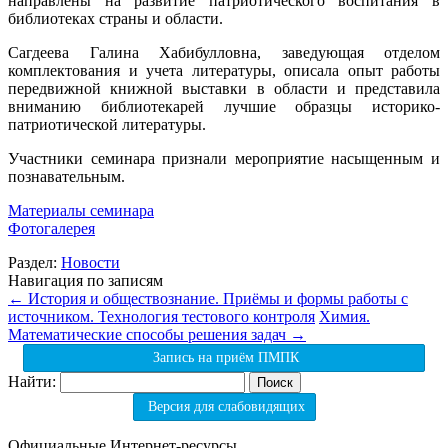
направлены на развитие патриотического воспитания в
библиотеках страны и области.
Сагдеева Галина Хабибулловна, заведующая отделом
комплектования и учета литературы, описала опыт работы
передвижной книжной выставки в области и представила
вниманию библиотекарей лучшие образцы историко-
патриотической литературы.
Участники семинара признали мероприятие насыщенным и
познавательным.
Материалы семинара
Фотогалерея
Раздел:
Новости
Навигация по записям
←
История и обществознание. Приёмы и формы работы с
источником. Технология тестового контроля
Химия.
Математические способы решения задач
→
Запись на приём ПМПК
Найти:
Версия для слабовидящих
Официальные Интернет-ресурсы