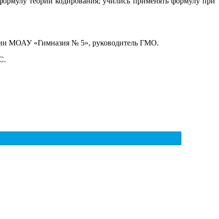
формулу теории кодирования; учились применять формулу при
ории МОАУ «Гимназия № 5», руководитель ГМО.
С.