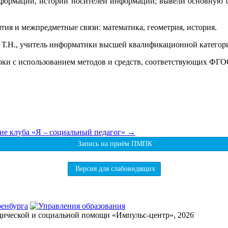
нформации, истории носителей информации; вывели основную 
тия и межпредметные связи: математика, геометрия, история.
на Т.Н., учитель информатики высшей квалификационной катег
роки с использованием методов и средств, соответствующих ФГО
ие клуба «Я – социальный педагог»
→
Запись на приём ПМПК
Версия для слабовидящих
дической и социальной помощи «Импульс-центр», 2026