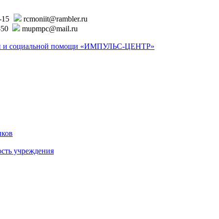
6-15
rcmoniit@rambler.ru
-50
mupmpc@mail.ru
ской и социальной помощи «ИМПУЛЬС-ЦЕНТР»
иков
ость учреждения