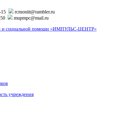
6-15
rcmoniit@rambler.ru
-50
mupmpc@mail.ru
ской и социальной помощи «ИМПУЛЬС-ЦЕНТР»
иков
ость учреждения